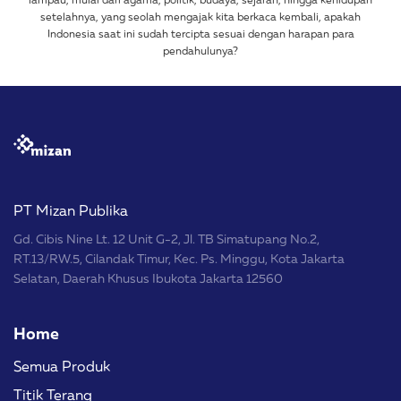
setelahnya, yang seolah mengajak kita berkaca kembali, apakah
Indonesia saat ini sudah tercipta sesuai dengan harapan para
pendahulunya?
PT Mizan Publika
Gd. Cibis Nine Lt. 12 Unit G-2, Jl. TB Simatupang No.2,
RT.13/RW.5, Cilandak Timur, Kec. Ps. Minggu, Kota Jakarta
Selatan, Daerah Khusus Ibukota Jakarta 12560
Home
Semua Produk
Titik Terang