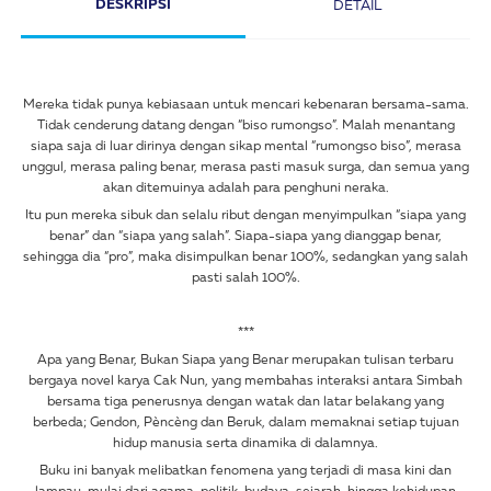
DESKRIPSI
DETAIL
Mereka tidak punya kebiasaan untuk mencari kebenaran bersama-sama.
Tidak cenderung datang dengan “biso rumongso”. Malah menantang
siapa saja di luar dirinya dengan sikap mental “rumongso biso”, merasa
unggul, merasa paling benar, merasa pasti masuk surga, dan semua yang
akan ditemuinya adalah para penghuni neraka.
Itu pun mereka sibuk dan selalu ribut dengan menyimpulkan “siapa yang
benar” dan “siapa yang salah”. Siapa-siapa yang dianggap benar,
sehingga dia “pro”, maka disimpulkan benar 100%, sedangkan yang salah
pasti salah 100%.
***
Apa yang Benar, Bukan Siapa yang Benar merupakan tulisan terbaru
bergaya novel karya Cak Nun, yang membahas interaksi antara Simbah
bersama tiga penerusnya dengan watak dan latar belakang yang
berbeda; Gendon, Pèncèng dan Beruk, dalam memaknai setiap tujuan
hidup manusia serta dinamika di dalamnya.
Buku ini banyak melibatkan fenomena yang terjadi di masa kini dan
lampau, mulai dari agama, politik, budaya, sejarah, hingga kehidupan