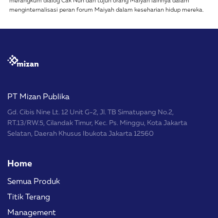
merangkum dialog Cak Nun dan tujuh orang Maiyah lainnya dalam
menginternalisasi peran forum Maiyah dalam keseharian hidup mereka.
PT Mizan Publika
Gd. Cibis Nine Lt. 12 Unit G-2, Jl. TB Simatupang No.2,
RT.13/RW.5, Cilandak Timur, Kec. Ps. Minggu, Kota Jakarta
Selatan, Daerah Khusus Ibukota Jakarta 12560
Home
Semua Produk
Titik Terang
Management