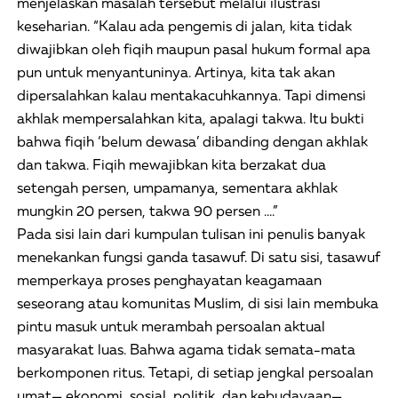
menjelaskan masalah tersebut melalui ilustrasi
keseharian. “Kalau ada pengemis di jalan, kita tidak
diwajibkan oleh fiqih maupun pasal hukum formal apa
pun untuk menyantuninya. Artinya, kita tak akan
dipersalahkan kalau mentakacuhkannya. Tapi dimensi
akhlak mempersalahkan kita, apalagi takwa. Itu bukti
bahwa fiqih ‘belum dewasa’ dibanding dengan akhlak
dan takwa. Fiqih mewajibkan kita berzakat dua
setengah persen, umpamanya, sementara akhlak
mungkin 20 persen, takwa 90 persen ….”
Pada sisi lain dari kumpulan tulisan ini penulis banyak
menekankan fungsi ganda tasawuf. Di satu sisi, tasawuf
memperkaya proses penghayatan keagamaan
seseorang atau komunitas Muslim, di sisi lain membuka
pintu masuk untuk merambah persoalan aktual
masyarakat luas. Bahwa agama tidak semata-mata
berkomponen ritus. Tetapi, di setiap jengkal persoalan
umat— ekonomi, sosial, politik, dan kebudayaan—