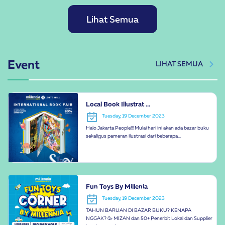
Lihat Semua
Event
LIHAT SEMUA
Local Book Illustrat ...
Tuesday, 19 December 2023
Halo Jakarta People!!! Mulai hari ini akan ada bazar buku
sekaligus pameran ilustrasi dari beberapa...
Fun Toys By Millenia
Tuesday, 19 December 2023
TAHUN BARUAN DI BAZAR BUKU? KENAPA
NGGAK? 🥳 MIZAN dan 50+ Penerbit Lokal dan Supplier